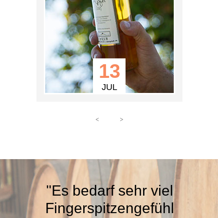
FR
JEDEN
<
>
"Es bedarf sehr viel
Fingerspitzengefühl