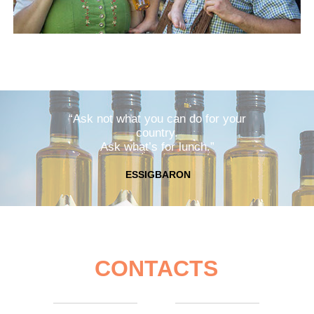
“Ask not what you can do for your
country.
Ask what’s for lunch.”
ESSIGBARON
CONTACTS