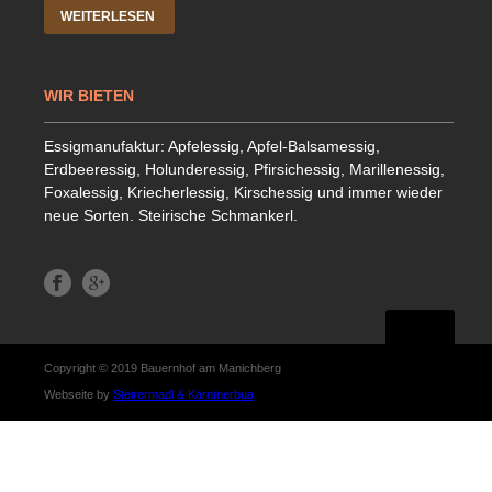
WEITERLESEN
WIR BIETEN
Essigmanufaktur: Apfelessig, Apfel-Balsamessig,
Erdbeeressig, Holunderessig, Pfirsichessig, Marillenessig,
Foxalessig, Kriecherlessig, Kirschessig und immer wieder
neue Sorten. Steirische Schmankerl.
Copyright © 2019 Bauernhof am Manichberg
Webseite by
Steirermadl & Kärntnerbua