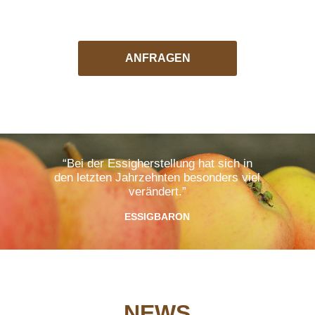
ANFRAGEN
“Bei der Essigherstellung hat sich in
den letzten Jahrzehnten besonders viel
verändert.”
ESSIGBARON
NEWS