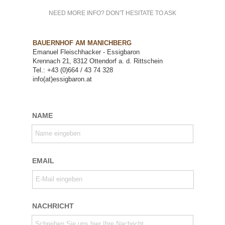
NEED MORE INFO? DON'T HESITATE TO ASK
BAUERNHOF AM MANICHBERG
Emanuel Fleischhacker - Essigbaron
Krennach 21, 8312 Ottendorf a. d. Rittschein
Tel.: +43 (0)664 / 43 74 328
info(at)essigbaron.at
NAME
Name eingeben
EMAIL
E-Mail eingeben
NACHRICHT
Schreiben Sie uns hier Ihre Nachricht.